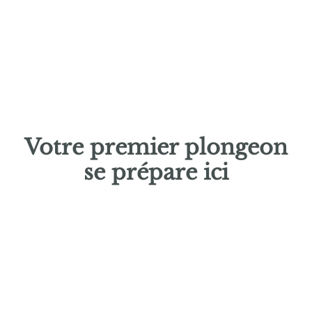
Plus d'infos
Votre premier
plongeon
se prépare ici
CONFIGURER MA
DEVIS
PISCINE
RAPIDE
Devis
Accueil
Configurateur
Piscines
Magasins
Trouver un pisciniste près de
chez vous : le réseau Piscines
Ibiza