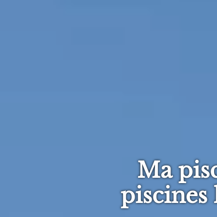
Ma pisc
piscines 